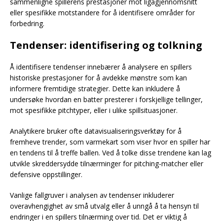
sammenligne spillerens prestasjoner mot ligagjennomsnitt
eller spesifikke motstandere for å identifisere områder for
forbedring.
Tendenser: identifisering og tolkning
Å identifisere tendenser innebærer å analysere en spillers
historiske prestasjoner for å avdekke mønstre som kan
informere fremtidige strategier. Dette kan inkludere å
undersøke hvordan en batter presterer i forskjellige tellinger,
mot spesifikke pitchtyper, eller i ulike spillsituasjoner.
Analytikere bruker ofte datavisualiseringsverktøy for å
fremheve trender, som varmekart som viser hvor en spiller har
en tendens til å treffe ballen. Ved å tolke disse trendene kan lag
utvikle skreddersydde tilnærminger for pitching-matcher eller
defensive oppstillinger.
Vanlige fallgruver i analysen av tendenser inkluderer
overavhengighet av små utvalg eller å unngå å ta hensyn til
endringer i en spillers tilnærming over tid. Det er viktig å