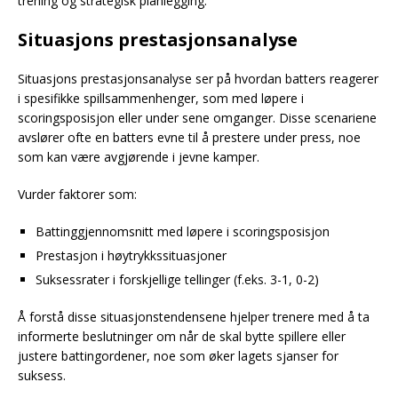
trening og strategisk planlegging.
Situasjons prestasjonsanalyse
Situasjons prestasjonsanalyse ser på hvordan batters reagerer
i spesifikke spillsammenhenger, som med løpere i
scoringsposisjon eller under sene omganger. Disse scenariene
avslører ofte en batters evne til å prestere under press, noe
som kan være avgjørende i jevne kamper.
Vurder faktorer som:
Battinggjennomsnitt med løpere i scoringsposisjon
Prestasjon i høytrykkssituasjoner
Suksessrater i forskjellige tellinger (f.eks. 3-1, 0-2)
Å forstå disse situasjonstendensene hjelper trenere med å ta
informerte beslutninger om når de skal bytte spillere eller
justere battingordener, noe som øker lagets sjanser for
suksess.