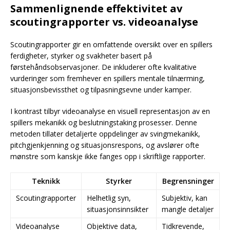
Sammenlignende effektivitet av
scoutingrapporter vs. videoanalyse
Scoutingrapporter gir en omfattende oversikt over en spillers
ferdigheter, styrker og svakheter basert på
førstehåndsobservasjoner. De inkluderer ofte kvalitative
vurderinger som fremhever en spillers mentale tilnærming,
situasjonsbevissthet og tilpasningsevne under kamper.
I kontrast tilbyr videoanalyse en visuell representasjon av en
spillers mekanikk og beslutningstaking prosesser. Denne
metoden tillater detaljerte oppdelinger av svingmekanikk,
pitchgjenkjenning og situasjonsrespons, og avslører ofte
mønstre som kanskje ikke fanges opp i skriftlige rapporter.
Teknikk
Styrker
Begrensninger
Scoutingrapporter
Helhetlig syn,
Subjektiv, kan
situasjonsinnsikter
mangle detaljer
Videoanalyse
Objektive data,
Tidkrevende,