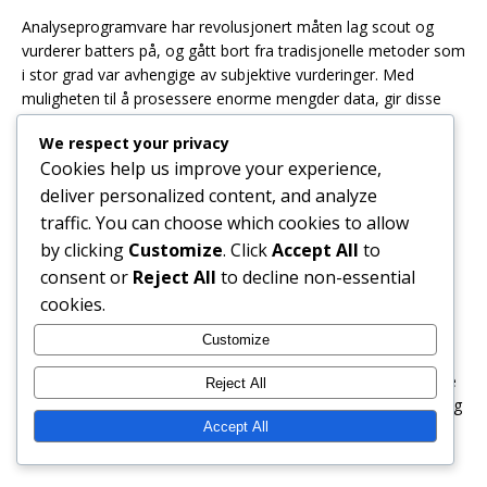
Analyseprogramvare har revolusjonert måten lag scout og
vurderer batters på, og gått bort fra tradisjonelle metoder som
i stor grad var avhengige av subjektive vurderinger. Med
muligheten til å prosessere enorme mengder data, gir disse
verktøyene innsikter i spillerprestasjoner som tidligere var
We respect your privacy
uoppnåelige.
Cookies help us improve your experience,
For eksempel kan programvare analysere svingmekanikk,
deliver personalized content, and analyze
pitchgjenkjenning og kontaktkvalitet, noe som gjør det mulig
traffic. You can choose which cookies to allow
for lag å identifisere styrker og svakheter med presisjon.
by clicking
Customize
. Click
Accept All
to
Denne datadrevne tilnærmingen hjelper trenere med å
consent or
Reject All
to decline non-essential
skreddersy treningsregimer til individuelle spillere, noe som
cookies.
forbedrer utviklingen deres.
Customize
I tillegg gjør visualiseringsmulighetene til moderne
analyseprogramvare det lettere å kommunisere funn. Trenere
Reject All
og spillere kan enkelt tolke komplekse data gjennom grafer og
diagrammer, noe som gjør det lettere å forstå
Accept All
prestasjonstrender og gjøre justeringer.