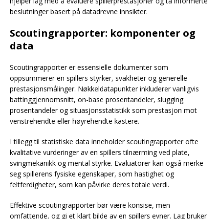
hjelper lag med å evaluere spillerprestasjoner og ta informerte
beslutninger basert på datadrevne innsikter.
Scoutingrapporter: komponenter og
data
Scoutingrapporter er essensielle dokumenter som
oppsummerer en spillers styrker, svakheter og generelle
prestasjonsmålinger. Nøkkeldatapunkter inkluderer vanligvis
battinggjennomsnitt, on-base prosentandeler, slugging
prosentandeler og situasjonsstatistikk som prestasjon mot
venstrehendte eller høyrehendte kastere.
I tillegg til statistiske data inneholder scoutingrapporter ofte
kvalitative vurderinger av en spillers tilnærming ved plate,
svingmekanikk og mental styrke. Evaluatorer kan også merke
seg spillerens fysiske egenskaper, som hastighet og
feltferdigheter, som kan påvirke deres totale verdi.
Effektive scoutingrapporter bør være konsise, men
omfattende, og gi et klart bilde av en spillers evner. Lag bruker