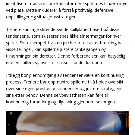
identifisere mønstre som kan informere spillernes tilnærminger
ved plate. Dette inkluderer å forstå pitchvalg, defensive
oppstillinger og situasjonsstrategier.
Trenere kan lage skreddersydde spillplaner basert på disse
tendensene, som skisserer spesifikke tilnærminger for hver
spiller. For eksempel, hvis en pitcher ofte kaster breaking balls i
visse tellinger, kan spillerne justere tankegangen og
tilnærmingen sin deretter. Denne forberedelsen kan betydelig
øke en spillers sjanser for suksess under kampen.
I tillegg bør gjennomgang av tendenser være en kontinuerlig
prosess. Trenere bør oppmuntre spillerne til å holde oversikt
over sine egne prestasjonstendenser og justere strategiene
sine etter behov. Denne selvbevisstheten kan føre til
kontinuerlig forbedring og tilpasning gjennom sesongen.