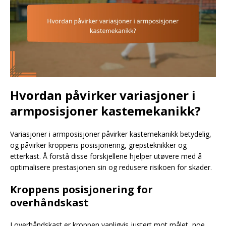
Hvordan påvirker variasjoner i
armposisjoner kastemekanikk?
Variasjoner i armposisjoner påvirker kastemekanikk betydelig,
og påvirker kroppens posisjonering, grepsteknikker og
etterkast. Å forstå disse forskjellene hjelper utøvere med å
optimalisere prestasjonen sin og redusere risikoen for skader.
Kroppens posisjonering for
overhåndskast
I overhåndskast er kroppen vanligvis justert mot målet, noe