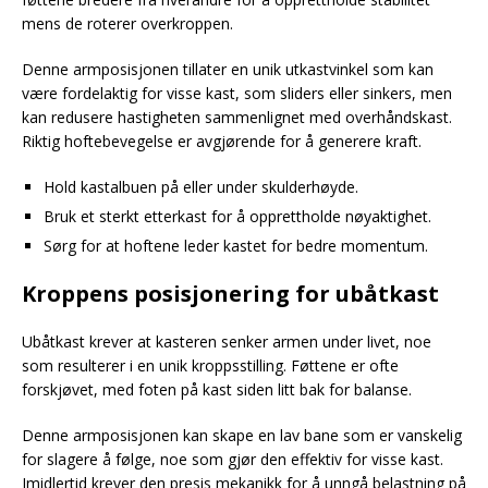
mens de roterer overkroppen.
Denne armposisjonen tillater en unik utkastvinkel som kan
være fordelaktig for visse kast, som sliders eller sinkers, men
kan redusere hastigheten sammenlignet med overhåndskast.
Riktig hoftebevegelse er avgjørende for å generere kraft.
Hold kastalbuen på eller under skulderhøyde.
Bruk et sterkt etterkast for å opprettholde nøyaktighet.
Sørg for at hoftene leder kastet for bedre momentum.
Kroppens posisjonering for ubåtkast
Ubåtkast krever at kasteren senker armen under livet, noe
som resulterer i en unik kroppsstilling. Føttene er ofte
forskjøvet, med foten på kast siden litt bak for balanse.
Denne armposisjonen kan skape en lav bane som er vanskelig
for slagere å følge, noe som gjør den effektiv for visse kast.
Imidlertid krever den presis mekanikk for å unngå belastning på