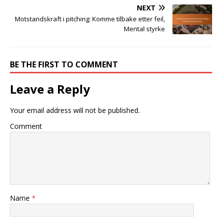
NEXT
Motstandskraft i pitching: Komme tilbake etter feil,
Mental styrke
BE THE FIRST TO COMMENT
Leave a Reply
Your email address will not be published.
Comment
Name
*