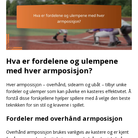
Hva er fordelene og ulempene
med hver armposisjon?
Hver armposisjon – overhånd, sidearm og ubåt – tilbyr unike
fordeler og ulemper som kan påvirke en kasteres effektivitet. Å
forstå disse forskjellene hjelper spillere med å velge den beste
teknikken for sin stil og kravene i spillet.
Fordeler med overhånd armposisjon
Overhånd armposisjon brukes vanligvis av kastere og er kjent