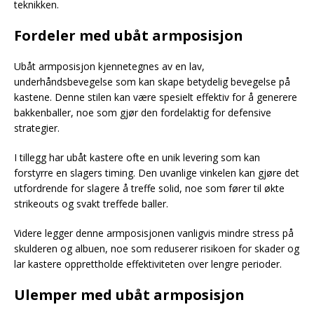
teknikken.
Fordeler med ubåt armposisjon
Ubåt armposisjon kjennetegnes av en lav,
underhåndsbevegelse som kan skape betydelig bevegelse på
kastene. Denne stilen kan være spesielt effektiv for å generere
bakkenballer, noe som gjør den fordelaktig for defensive
strategier.
I tillegg har ubåt kastere ofte en unik levering som kan
forstyrre en slagers timing. Den uvanlige vinkelen kan gjøre det
utfordrende for slagere å treffe solid, noe som fører til økte
strikeouts og svakt treffede baller.
Videre legger denne armposisjonen vanligvis mindre stress på
skulderen og albuen, noe som reduserer risikoen for skader og
lar kastere opprettholde effektiviteten over lengre perioder.
Ulemper med ubåt armposisjon