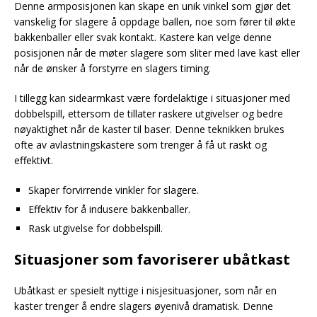
Denne armposisjonen kan skape en unik vinkel som gjør det
vanskelig for slagere å oppdage ballen, noe som fører til økte
bakkenballer eller svak kontakt. Kastere kan velge denne
posisjonen når de møter slagere som sliter med lave kast eller
når de ønsker å forstyrre en slagers timing.
I tillegg kan sidearmkast være fordelaktige i situasjoner med
dobbelspill, ettersom de tillater raskere utgivelser og bedre
nøyaktighet når de kaster til baser. Denne teknikken brukes
ofte av avlastningskastere som trenger å få ut raskt og
effektivt.
Skaper forvirrende vinkler for slagere.
Effektiv for å indusere bakkenballer.
Rask utgivelse for dobbelspill.
Situasjoner som favoriserer ubåtkast
Ubåtkast er spesielt nyttige i nisjesituasjoner, som når en
kaster trenger å endre slagers øyenivå dramatisk. Denne