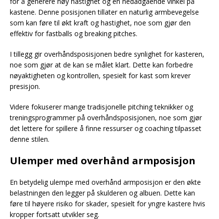
for å generere høy hastighet og en nedadgående vinkel på
kastene. Denne posisjonen tillater en naturlig armbevegelse
som kan føre til økt kraft og hastighet, noe som gjør den
effektiv for fastballs og breaking pitches.
I tillegg gir overhåndsposisjonen bedre synlighet for kasteren,
noe som gjør at de kan se målet klart. Dette kan forbedre
nøyaktigheten og kontrollen, spesielt for kast som krever
presisjon.
Videre fokuserer mange tradisjonelle pitching teknikker og
treningsprogrammer på overhåndsposisjonen, noe som gjør
det lettere for spillere å finne ressurser og coaching tilpasset
denne stilen.
Ulemper med overhånd armposisjon
En betydelig ulempe med overhånd armposisjon er den økte
belastningen den legger på skulderen og albuen. Dette kan
føre til høyere risiko for skader, spesielt for yngre kastere hvis
kropper fortsatt utvikler seg.