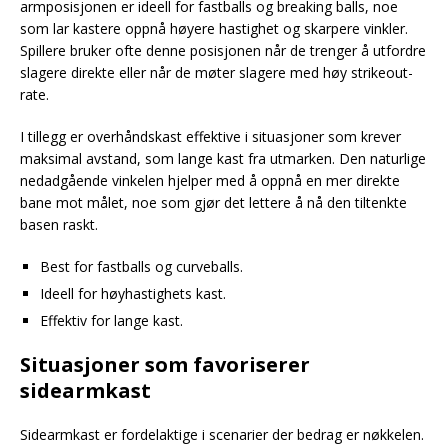
armposisjonen er ideell for fastballs og breaking balls, noe
som lar kastere oppnå høyere hastighet og skarpere vinkler.
Spillere bruker ofte denne posisjonen når de trenger å utfordre
slagere direkte eller når de møter slagere med høy strikeout-
rate.
I tillegg er overhåndskast effektive i situasjoner som krever
maksimal avstand, som lange kast fra utmarken. Den naturlige
nedadgående vinkelen hjelper med å oppnå en mer direkte
bane mot målet, noe som gjør det lettere å nå den tiltenkte
basen raskt.
Best for fastballs og curveballs.
Ideell for høyhastighets kast.
Effektiv for lange kast.
Situasjoner som favoriserer
sidearmkast
Sidearmkast er fordelaktige i scenarier der bedrag er nøkkelen.