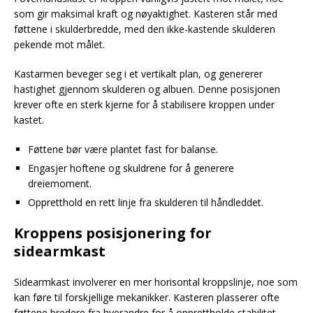
som gir maksimal kraft og nøyaktighet. Kasteren står med
føttene i skulderbredde, med den ikke-kastende skulderen
pekende mot målet.
Kastarmen beveger seg i et vertikalt plan, og genererer
hastighet gjennom skulderen og albuen. Denne posisjonen
krever ofte en sterk kjerne for å stabilisere kroppen under
kastet.
Føttene bør være plantet fast for balanse.
Engasjer hoftene og skuldrene for å generere
dreiemoment.
Oppretthold en rett linje fra skulderen til håndleddet.
Kroppens posisjonering for
sidearmkast
Sidearmkast involverer en mer horisontal kroppslinje, noe som
kan føre til forskjellige mekanikker. Kasteren plasserer ofte
føttene bredere fra hverandre for å opprettholde stabilitet